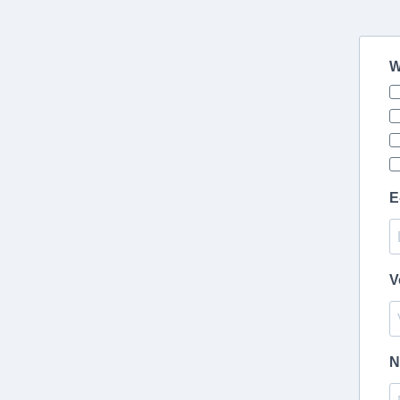
W
E
V
N